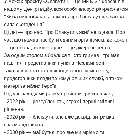
У межах проєкту «Славутич — це МИ!» 27 березня в
нашому Центрі відбулася особлива зустріч-рефлексія
"Зима випробувань: пам’ять про блокаду і незламна
сила сьогодення".
Ці дні — про нас. Про Славутич, який не здався. Про
час, що навчив нас бути єдиним організмом, де кожен
— це опора, кожне серце — це джерело тепла.
За одним столом зібралися ті, хто тримав і тримає
наш тил: представники пунктів Незламності —
закладів освіти та кіноконцертного комплексу,
представники влади та комунальних служб, а також
матері загиблих Героїв.
Під час заходу ми разом пройшли три кола часу:
- 2022 рік — розгубленість, страх і перші сміливі
рішення.
- 2026 рік — блекаути, але вже досвід, витримка і
взаємопідтримка.
- 2030 рік — майбутнє, про яке ми мріємо та