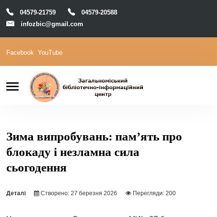
04579-21759
04579-20588
infozbic@gmail.com
Facebook
YouTube
Пошук
Головна
Відділи
Зони локації
Читачам
Зима випробувань: пам’ять про
блокаду і незламна сила
Календар
сьогодення
М-Архів
Е-Каталог
Деталі
Створено: 27 березня 2026
Перегляди: 200