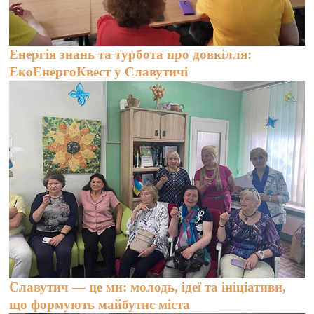
Енергія знань та турбота про довкілля:
ЕкоЕнергоКвест у Славутичі
Славутич — це ми: молодь, ідеї та ініціативи,
що формують майбутнє міста