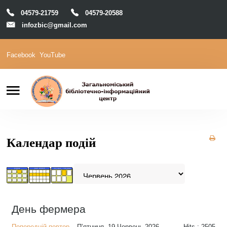
04579-21759
04579-20588
infozbic@gmail.com
Facebook
YouTube
Пошук
Головна
Відділи
Зони локації
Читачам
Календар подій
Календар
М-Архів
Е-Каталог
День фермера
Попередній повтор
П’ятниця, 19 Червень 2026
Hits
: 2505