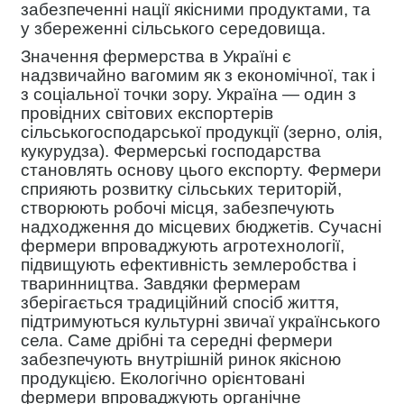
забезпеченні нації якісними продуктами, та
у збереженні сільського середовища.
Значення фермерства в Україні є
надзвичайно вагомим як з економічної, так і
з соціальної точки зору. Україна — один з
провідних світових експортерів
сільськогосподарської продукції (зерно, олія,
кукурудза). Фермерські господарства
становлять основу цього експорту. Фермери
сприяють розвитку сільських територій,
створюють робочі місця, забезпечують
надходження до місцевих бюджетів. Сучасні
фермери впроваджують агротехнології,
підвищують ефективність землеробства і
тваринництва. Завдяки фермерам
зберігається традиційний спосіб життя,
підтримуються культурні звичаї українського
села. Саме дрібні та середні фермери
забезпечують внутрішній ринок якісною
продукцією. Екологічно орієнтовані
фермери впроваджують органічне