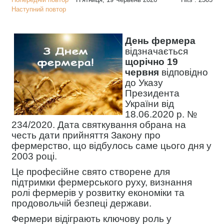
Наступний повтор
День фермера
відзначається
щорічно 19
червня
відповідно
до Указу
Президента
України від
18.06.2020 р. №
234/2020. Дата святкування обрана на
честь дати прийняття Закону про
фермерство, що відбулось саме цього дня у
2003 році.
Це професійне свято створене для
підтримки фермерського руху, визнання
ролі фермерів у розвитку економіки та
продовольчій безпеці держави.
Фермери відіграють ключову роль у