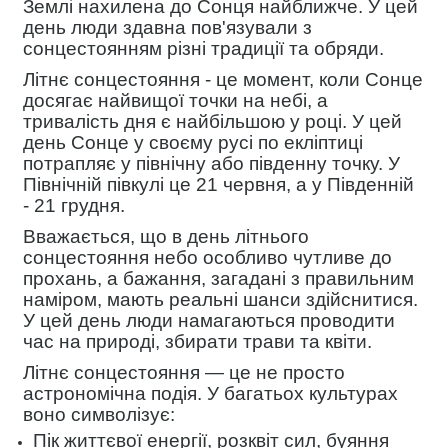
Землі нахилена до Сонця найближче. У цей
день люди здавна пов'язували з
сонцестоянням різні традиції та обряди.
Літнє сонцестояння - це момент, коли Сонце
досягає найвищої точки на небі, а
тривалість дня є найбільшою у році. У цей
день Сонце у своєму русі по екліптиці
потрапляє у північну або південну точку. У
Північній півкулі це 21 червня, а у Південній
- 21 грудня.
Вважається, що в день літнього
сонцестояння небо особливо чутливе до
прохань, а бажання, загадані з правильним
наміром, мають реальні шанси здійснитися.
У цей день люди намагаються проводити
час на природі, збирати трави та квіти.
Літнє сонцестояння — це не просто
астрономічна подія. У багатьох культурах
воно символізує:
Пік життєвої енергії, розквіт сил, буяння