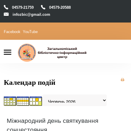
04579-21759
04579-20588
infozbic@gmail.com
Facebook
YouTube
Пошук
Головна
Відділи
Зони локації
Читачам
Календар подій
Календар
М-Архів
Е-Каталог
Міжнародний день святкування
сонцестояння