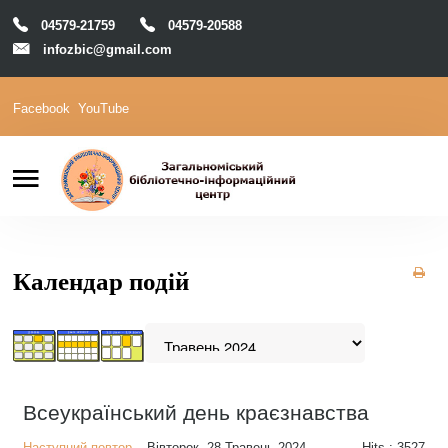
04579-21759
04579-20588
infozbic@gmail.com
Facebook
YouTube
Пошук
Головна
Відділи
Зони локації
Читачам
Календар подій
Календар
М-Архів
Е-Каталог
Всеукраїнський день краєзнавства
Наступний повтор
Вівторок, 28 Травень 2024
Hits
: 3527