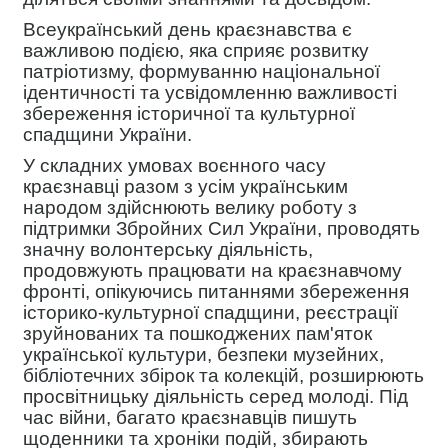
Всеукраїнський день краєзнавства є
важливою подією, яка сприяє розвитку
патріотизму, формуванню національної
ідентичності та усвідомленню важливості
збереження історичної та культурної
спадщини України.
У складних умовах воєнного часу
краєзнавці разом з усім українським
народом здійснюють велику роботу з
підтримки Збройних Сил України, проводять
значну волонтерську діяльність,
продовжують працювати на краєзнавчому
фронті, опікуючись питаннями збереження
історико-культурної спадщини, реєстрації
зруйнованих та пошкоджених пам'яток
української культури, безпеки музейних,
бібліотечних збірок та колекцій, розширюють
просвітницьку діяльність серед молоді. Під
час війни, багато краєзнавців пишуть
щоденники та хроніки подій, збирають