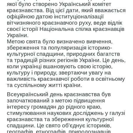
якої було створено Український комітет
краєзнавства. Від цієї дати, який вважається
офіційною датою інституціоналізації
вітчизняного краєзнавчого руху, веде відлік
своєї історії Національна спілка краєзнавців
України.
Метою свята було визначено вивчення,
збереження та популяризація історико-
культурної спадщини, природних багатств
та традицій різних регіонів України. Це день,
коли українці вшановують свою історію,
культуру і природу, звертаючи увагу на
важливість краєзнавчої роботи в освітньому
та суспільному житті країни.
Всеукраїнський день краєзнавства був
започаткований з метою підвищення
інтересу громадян до рідного краю,
стимулювання наукових досліджень у галузі
краєзнавства та збереження культурної
спадщини. Це свято об'єднує істориків,
географів, етнографів, природознавців,