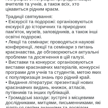
вчителів та учнів, а також всіх, хто
цікавиться рідним краєм.
Традиції святкування:
• Екскурсії та подорожі: організовуються
екскурсії до історичних та природних
пам'яток, музеїв, заповідників, а також інші
освітні подорожі.
• Лекції та семінари: проводяться наукові
конференції, лекції та семінари з питань
краєзнавства, де обговорюються актуальні
проблеми та досягнення в цій галузі.
• Виставки та конкурси: організовуються
виставки краєзнавчих матеріалів, конкурсні
програми для учнів та студентів, метою яких
є популяризація знань про рідний край.
• Видання літератури: презентації нових
краєзнавчих видань, книжок, атласів,
путівників та інших публікацій.
• Громадські заходи: зустрічі з місцевими
дослідниками, митцями, письменниками, які
діляться своїми знаннями та досвідом.