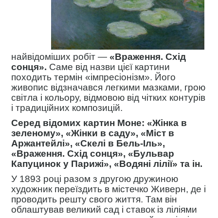
найвідоміших робіт —
«Враження. Схід
сонця».
Саме від назви цієї картини
походить термін «імпресіонізм». Його
живопис відзначався легкими мазками, грою
світла і кольору, відмовою від чітких контурів
і традиційних композицій.
Серед відомих картин Моне: «Жінка в
зеленому», «Жінки в саду», «Міст в
Аржантейлі», «Скелі в Бель-Іль»,
«Враження. Схід cонця», «Бульвар
Капуцинок у Парижі», «Водяні лілії» та ін.
У 1893 році разом з другою дружиною
художник переїздить в містечко Живерн, де і
проводить решту свого життя. Там він
облаштував великий сад і ставок із ліліями