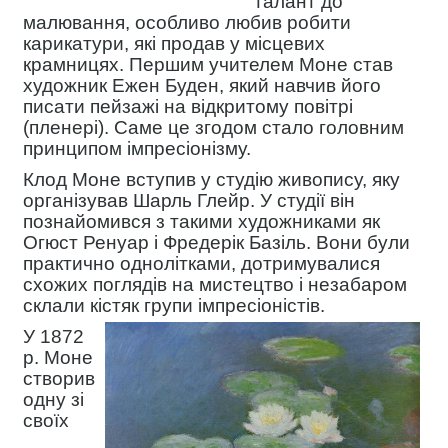
талант до
малювання, особливо любив робити
карикатури, які продав у місцевих
крамницях. Першим учителем Моне став
художник Ежен Буден, який навчив його
писати пейзажі на відкритому повітрі
(пленері). Cаме це згодом стало головним
принципом імпресіонізму.
Клод Моне вступив у студію живопису, яку
організував Шарль Глейр. У студії він
познайомився з такими художниками як
Огюст Ренуар і Фредерік Базіль. Вони були
практично однолітками, дотримувалися
схожих поглядів на мистецтво і незабаром
склали кістяк групи імпресіоністів.
У 1872
р. Моне
створив
одну зі
своїх