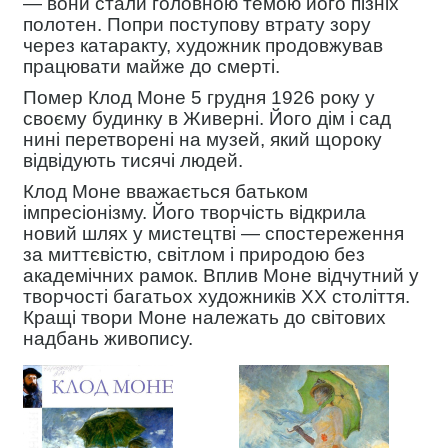
— вони стали головною темою його пізніх
полотен. Попри поступову втрату зору
через катаракту, художник продовжував
працювати майже до смерті.
Помер Клод Моне 5 грудня 1926 року у
своєму будинку в Живерні. Його дім і сад
нині перетворені на музей, який щороку
відвідують тисячі людей.
Клод Моне вважається батьком
імпресіонізму. Його творчість відкрила
новий шлях у мистецтві — спостереження
за миттєвістю, світлом і природою без
академічних рамок. Вплив Моне відчутний у
творчості багатьох художників XX століття.
Кращі твори Моне належать до світових
надбань живопису.