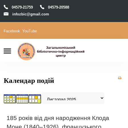
04579-21759
04579-20588
infozbic@gmail.com
Facebook
YouTube
Пошук
Головна
Відділи
Зони локації
Читачам
Календар подій
Календар
М-Архів
Е-Каталог
185 років від дня народження Клода
Моне (1840–1926), французького