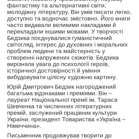
фантастику та альтернативні світи;
молодіжну літературу. Він умів писати легко,
доступно та водночас змістовно. Його книги
часто видавали великими накладами й
перекладали іншими мовами. У творчості
Бедзика поєднувалися гуманістичний
світогляд, інтерес до духовних і моральних
проблем людини та майстерність у
створенні напружених сюжетів. Бедзика
вирізняла увага до психології героїв,
історичної достовірності й уміння
вибудовувати цілісну художню картину.
Юрій Дмитрович Бедзик нагороджений
багатьма відзнаками і преміями. Він –
лауреат Національної премії ім. Тараса
Шевченка та численних літературних
премій, заслужений працівник культури
України, президент Товариства «Україна –
Німеччина».
Письменник продовжував творити до