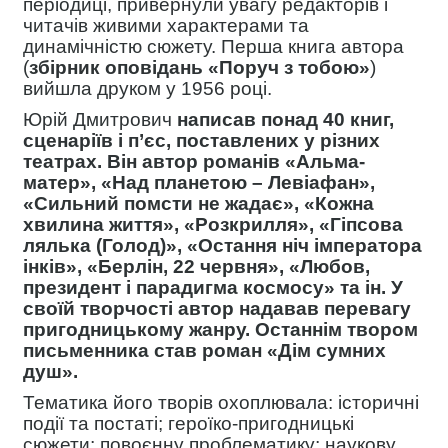
періодиці, привернули увагу редакторів і
читачів живими характерами та
динамічністю сюжету. Перша книга автора
(
збірник оповідань «Поруч з тобою»
)
вийшла друком у 1956 році.
Юрій Дмитрович
написав понад 40 книг,
сценаріїв і п’єс, поставлених у різних
театрах.
Він автор романів «Альма-
матер», «Над планетою – Левіафан»,
«Сильний помсти не жадає», «Кожна
хвилина життя», «Розкрилля», «Гіпсова
лялька (Голод)», «Остання ніч імператора
інків», «Берлін, 22 червня», «Любов,
президент і парадигма космосу» та ін. У
своїй творчості автор надавав перевагу
пригодницькому жанру. Останнім твором
письменника став роман «Дім сумних
душ».
Тематика його творів охоплювала: історичні
події та постаті; героїко-пригодницькі
сюжети; повоєнну проблематику; наукову