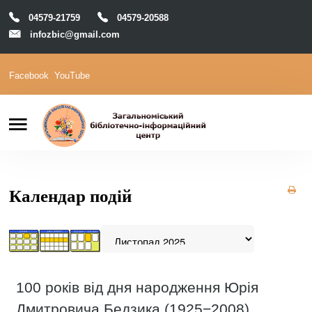
04579-21759
04579-20588
infozbic@gmail.com
Facebook
YouTube
Пошук
Головна
Відділи
Зони локації
Читачам
Календар подій
Календар
М-Архів
Е-Каталог
100 років від дня народження Юрія
Дмитровича Бедзика (1925−2008),