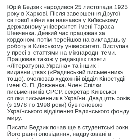
Юрій Бедзик народився 25 листопада 1925
року в Харкові. Після завершення Другої
світової війни він навчався у Київському
державному університеті імені Тараса
Шевченка. Деякий час працював за
кордоном, потім перейшов на викладацьку
роботу в Київському університеті. Виступав
у пресі зі статтями на міжнародні теми.
Працював також у редакціях газети
«Літературна Україна» та інших і
видавництвах («Радянський письменник»
тощо), очолював художній відділ Кіностудії
імені О. П. Довженка. Член Спілки
письменників СРСР, секретар Київської
спілки письменників України. Двадцять років
(з 1978 по 1998 роки) був головою
Українського відділення Радянського фонду
миру.
Писати Бедзик почав ще в студентські роки.
Його ранні оповідання, надруковані в