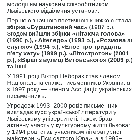
молодшим науковим співробітником
Львівського відділення установи.
Першою значною поетичною книжкою стала
збірка «Бурштиновий час»
(1987 р.).
Згодом вийшли
збірки «Літаюча голова»
(1990 р.), «Alter ego» (1993 р.), «Розмова зі
слугою» (1994 р.), «Епос про тридцять
п’яту хату» (1999 р.), «Літостротон» (2001
р.), «Вірші з вулиці Виговського» (2009 р.)
та інші.
У 1991 році Віктор Неборак став членом
Національна спілка письменників України, а
з 1997 року — членом Асоціація українських
письменників.
Упродовж 1993–2000 років письменник
викладав курс української літератури у
Львівському університеті. Також брав
активну участь у культурному житті Львова:
у 1994 році став учасником літературної
майстерні «Пси святого Юра», а в 1995–