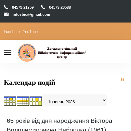
04579-21759
04579-20588
infozbic@gmail.com
Facebook
YouTube
Пошук
Головна
Відділи
Зони локації
Читачам
Календар подій
Календар
М-Архів
Е-Каталог
65 років від дня народження Віктора
Володимировича Неборака (1961),