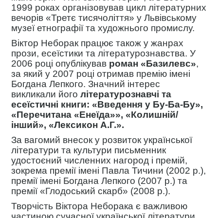
1999 роках організовував цикл літературних
вечорів «Третє тисячоліття» у Львівському
музеї етнографії та художнього промислу.
Віктор Неборак працює також у жанрах
прози, есеїстики та літературознавства. У
2006 році опублікував
роман «Базилевс»
,
за який у 2007 році отримав премію імені
Богдана Лепкого. Значний інтерес
викликали його
літературознавчі та
есеїстичні книги: «Введення у Бу-Ба-Бу»,
«Перечитана «Енеїда»», «Колишній/
інший», «Лексикон А.Г.».
За вагомий внесок у розвиток української
літератури та культури письменник
удостоєний численних нагород і премій,
зокрема премії імені Павла Тичини (2002 р.),
премії імені Богдана Лепкого (2007 р.) та
премії «Глодоський скарб» (2008 р.).
Творчість Віктора Неборака є важливою
частиною сучасної української літератури.