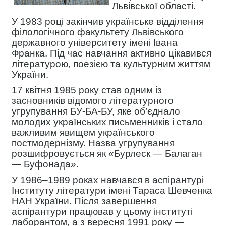
Львівської області.
У 1983 році закінчив українське відділення
філологічного факультету Львівського
державного університету імені Івана
Франка. Під час навчання активно цікавився
літературою, поезією та культурним життям
України.
17 квітня 1985 року став одним із
засновників відомого літературного
угрупування БУ-БА-БУ, яке об’єднало
молодих українських письменників і стало
важливим явищем українського
постмодернізму. Назва угрупування
розшифровується як «Бурлеск — Балаган
— Буфонада».
У 1986–1989 роках навчався в аспірантурі
Інституту літератури імені Тараса Шевченка
НАН України. Після завершення
аспірантури працював у цьому інституті
лаборантом, а з вересня 1991 року —