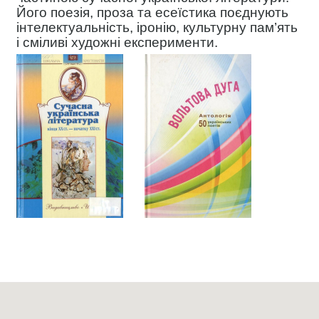
Його поезія, проза та есеїстика поєднують
інтелектуальність, іронію, культурну пам’ять
і сміливі художні експерименти.