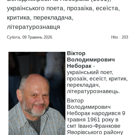
українського поета, прозаїка, есеїста,
критика, перекладача,
літературознавця
Субота, 09 Травень 2026
Hits
: 203
Віктор
Володимирович
Неборак
-
український поет,
прозаїк, есеїст, критик,
перекладач,
літературознавець.
Віктор
Володимирович
Неборак народився 9
травня 1961 року в
смт Івано-Франкове
Яворівського району