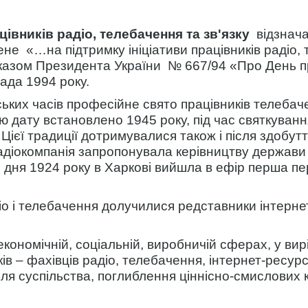
цівників радіо, телебачення та зв'язку
відзнач
не «…на підтримку ініціативи працівників радіо,
Указом Президента України
№ 667/94 «Про День пр
ада 1994 року.
ьких часів професійне свято працівників телебач
ю дату встановлено 1945 року, під час святкуван
Цієї традиції дотримувалися також і після здобут
діокомпанія запропонувала керівництву держави
о дня 1924 року в Харкові вийшла в ефір перша пе
іо і телебачення долучилися редставники інтернет
 економічній, соціальній, виробничій сферах, у ви
ів – фахівців радіо, телебачення, інтернет-ресур
я суспільства, поглиблення ціннісно-смислових 