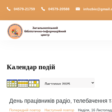
04579-21759
04579-20588
infozbic@gmail
Головна
Відділи
Зони локації
Календар подій
Читачам
Календар
М-Архів
Е-Каталог
День працівників радіо, телебачення т
Попередній повтор
Наступний повтор
Неділя, 16 Листопад