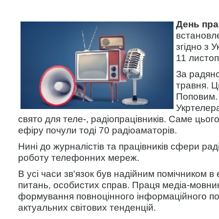
День пра
встановле
згідно з 
11 листоп
За радянс
травня. Ц
Поповим. 
Укртелера
свято для теле-, радіопрацівників. Саме цьог
ефіру почули тоді 70 радіоаматорів.
Нині до журналістів та працівників сфери рад
роботу телефонних мереж.
В усі часи зв'язок був надійним помічником в
питань, особистих справ. Праця медіа-мовник
формування повноцінного інформаційного пол
актуальних світових тенденцій.