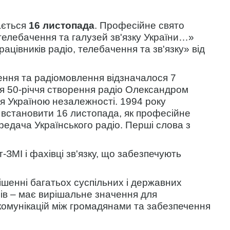
ається
16 листопада
. Професійне свято
 телебачення та галузей зв'язку України…»
ацівників радіо, телебачення та зв'язку» від
ення та радіомовлення відзначалося 7
ня 50-річчя створення радіо Олександром
тя Україною незалежності. 1994 року
 встановити 16 листопада, як професійне
редача Українського радіо. Перші слова з
-ЗМІ і фахівці зв'язку, що забезпечують
рішенні багатьох суспільних і державних
сів – має вирішальне значення для
комунікацій між громадянами та забезпечення