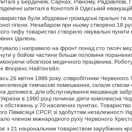
питалі у Бердичеві, Сарнах, Рівному, Радзівілові, 
ідемічні шпиталі в Конотопі й Одеський евакуаці
 товариства були збудовані громадські пральні та 
рної гігієни. Незабаром при ньому створено 18 рух
ого тифу товариство створило лікувальні пункти н
овних їдалень.
готувало і направило на фронт понад сто тисяч ме
ути у бойові частини більше половини поранени
 виконуючи обов'язок медичного працівника. Робо
ні Флоренс Найтінгейл.
сь 26 квітня 1986 року, співробітники Червоного
реселенців тимчасові помешкання, склали списки 
а допомога, для обслуговування мешканців забру
України в 1990 році починає діяти комплексна Чо
их обстежень у 70 населених пунктах. Товариств
го Півмісяця СРСР, зі здобуттям незалежності Ук
тало членом міжнародного руху Червоного Хреста
є з 21 національним товариством зарубіжних краї