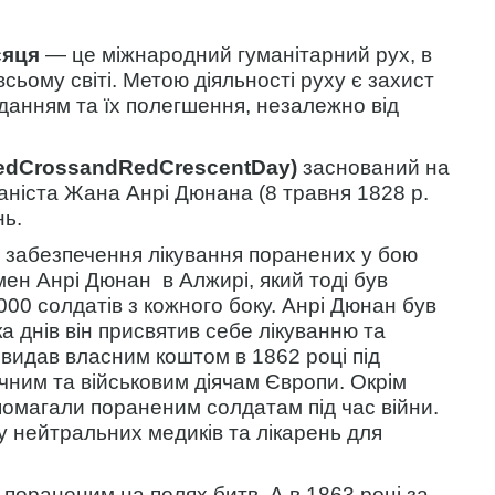
сяця
— це міжнародний гуманітарний рух, в
сьому світі. Метою діяльності руху є захист
данням та їх полегшення, незалежно від
RedCrossandRedCrescentDay)
заснований на
маніста Жана Анрі Дюнана (8 травня 1828 р.
нь.
и забезпечення лікування поранених у бою
мен Анрі Дюнан в Алжирі, який тоді був
000 солдатів з кожного боку. Анрі Дюнан був
 днів він присвятив себе лікуванню та
видав власним коштом в 1862 році під
чним та військовим діячам Європи. Окрім
опомагали пораненим солдатам під час війни.
ку нейтральних медиків та лікарень для
пораненим на полях битв. А в 1863 році за