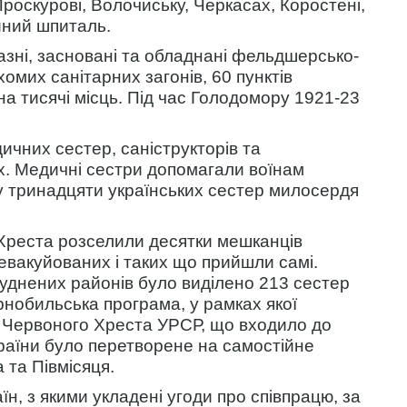
Проскурові, Волочиську, Черкасах, Коростені,
йний шпиталь.
лазні, засновані та обладнані фельдшерсько-
омих санітарних загонів, 60 пунктів
а тисячі місць. Під час Голодомору 1921-23
дичних сестер, саніструкторів та
х. Медичні сестри допомагали воїнам
ту тринадцяти українських сестер милосердя
 Хреста розселили десятки мешканців
евакуйованих і таких що прийшли самі.
днених районів було виділено 213 сестер
рнобильська програма, у рамках якої
о Червоного Хреста УРСР, що входило до
раїни було перетворене на самостійне
 та Півмісяця.
н, з якими укладені угоди про співпрацю, за