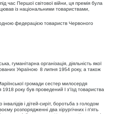
ід час Першої світової війни, ця премія була
рацював із національними товариствами,
ародною федерацією товариств Червоного
ка, гуманітарна організація, діяльність якої
кованих Україною 8 липня 1954 року, а також
и Маріїнської громади сестер милосердя
 1918 року був проведений І з'їзд товариства
валідів і дітей-сиріт, боротьба з голодом
воєму розпорядженні два хірургічних і п'ять