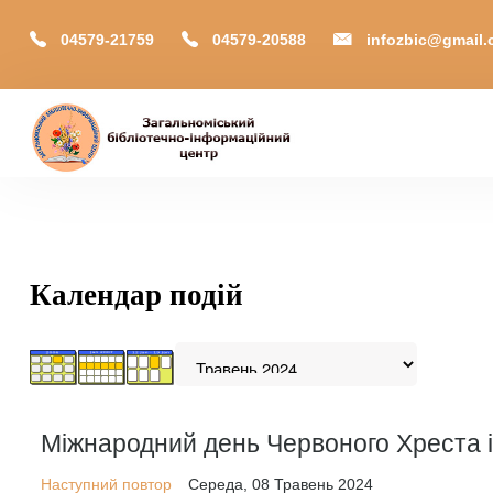
04579-21759
04579-20588
infozbic@gmail
Головна
Відділи
Зони локації
Календар подій
Читачам
Календар
М-Архів
Е-Каталог
Міжнародний день Червоного Хреста і
Наступний повтор
Середа, 08 Травень 2024