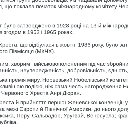
, що поклала початок міжнародному комітету Черво
було затверджено в 1928 році на 13-й міжнародні
я згодом в 1952 і 1965 роках.
реста, що відбулася в жовтні 1986 року, було за
го Півмісяця (МКЧХ).
, хворим і військовополоненим під час збройних
нність, неупередженість, добровільність, єдність,
ка премія миру, Норвезький Нобелівський комітет
жливішою подією, ніж сама честь нагородження Н
нні Червоного Хреста Анрі Дюран.
реста й прийняття першої Женевської конвенції, у
а межі Європи й Північної Америки, до нього дол
ксика, Перу, Сальвадор, Уругвай, Венесуела; країн
убліка.