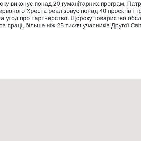
року виконує понад 20 гуманітарних програм. Па
воного Хреста реалізовує понад 40 проєктів і про
та угод про партнерство. Щороку товариство обсл
 та праці, більше ніж 25 тисяч учасників Другої Сві