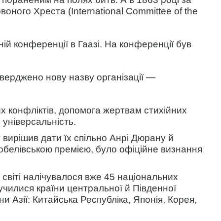
ного Хреста (International Committee of the
й конференції в Гаазі. На конференції був
тверджено нову назву організації —
 конфліктів, допомога жертвам стихійних
 універсальність.
 вирішив дати їх спільно Анрі Дюрану й
обелівською премією, було офіційне визнання
 світі налічувалося вже 45 національних
училися країни центральної й Південної
и Азії: Китайська Республіка, Японія, Корея,