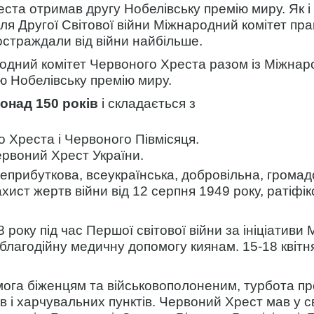
та отримав другу Нобелівську премію миру. Як і п
ісля Другої Світової війни Міжнародний комітет п
страждали від війни найбільше.
ародний комітет Червоного Хреста разом із Міжн
ю Нобелівську премію миру.
понад 150 років
і складається з
 Хреста і Червоного Півмісяця.
ервоний Хрест України.
еприбуткова, всеукраїнська, добровільна, громадсь
хист жертв війни від 12 серпня 1949 року, ратіфі
8 року під час Першої світової війни за ініціатив
благодійну медичну допомогу киянам. 15-18 квітня
 біженцям та військовополоненим, турбота про ін
лів і харчувальних пунктів. Червоний Хрест мав у с