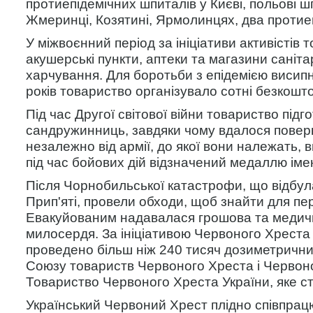
протиепідемічних шпиталів у Києві, польові ш
Жмеринці, Козятині, Ярмолинцях, два протиеп
У міжвоєнний період за ініціативи активістів
акушерські пункти, аптеки та магазини саніта
харчування. Для боротьби з епідемією висипн
років товариство організувало сотні безкошт
Під час Другої світової війни товариство під
сандружинниць, завдяки чому вдалося поверн
незалежно від армії, до якої вони належать,
під час бойових дій відзначений медаллю іме
Після Чорнобильської катастрофи, що відбула
Прип'яті, провели обходи, щоб знайти для пе
Евакуйованим надавалася грошова та медичн
милосердя. За ініціативою Червоного Хреста 
проведено більш ніж 240 тисяч дозиметричн
Союзу товариств Червоного Хреста і Червоно
Товариство Червоного Хреста України, яке с
Український Червоний Хрест плідно співпрацю