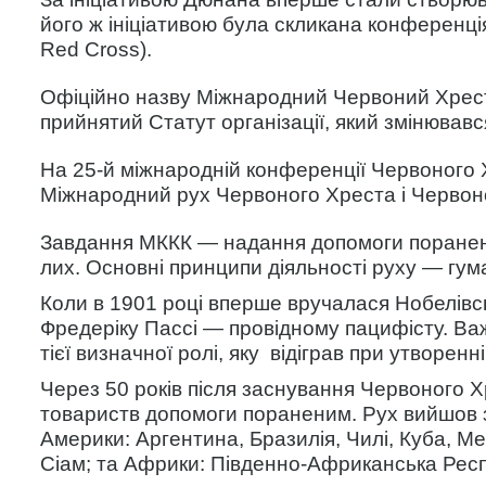
його ж ініціативою була скликана конференція
Red Cross).
Офіційно назву Міжнародний Червоний Хрест 
прийнятий Статут організації, який змінювавс
На 25-й міжнародній конференції Червоного Х
Міжнародний рух Червоного Хреста і Червоно
Завдання МККК — надання допомоги пораненим
лих. Основні принципи діяльності руху — гума
Коли в 1901 році вперше вручалася Нобелівсь
Фредеріку Пассі — провідному пацифісту. Ва
тієї визначної ролі, яку відіграв при утворе
Через 50 років після заснування Червоного Х
товариств допомоги пораненим. Рух вийшов з
Америки: Аргентина, Бразилія, Чилі, Куба, Ме
Сіам; та Африки: Південно-Африканська Респ