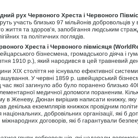
дний рух Червоного Хреста і Червоного Півмі
руть участь близько 97 мільйонів добровольців у в
о життя та здоров'я, запобігання людським страж
ігійних та політичних поглядів.
рвоного Хреста і Червоного півмісяця (World
ейцарського бізнесмена, громадського діяча і гу
тня 1910 р.), який народився в цей травневий де
ини XIX століття не існувало ефективної систем
зташування. У червні 1859 р. швейцарський бізнес
д час якої загинуло або було поранено близько 40
лементарної медичної допомоги пораненим. Кілька
 в Женеву, Дюнан вирішив написати книжку, яку 
ав декілька екземплярів книжкок провідним політи
національних, добровільних організації, які б д
 міжнародних договорів, які б гарантували безпе
тися групи добровольців, які надавали допомогу 