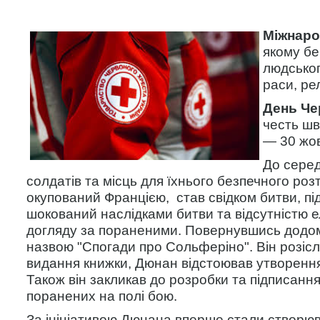
Міжнаро
якому бе
людськог
раси, рел
День Че
честь шв
— 30 жов
До серед
солдатів та місць для їхнього безпечного ро
окупований Францією, став свідком битви, пі
шокований наслідками битви та відсутністю е
догляду за пораненими. Повернувшись додому
назвою "Спогади про Сольферіно". Він розісл
видання книжки, Дюнан відстоював утворення 
Також він закликав до розробки та підписання
поранених на полі бою.
За ініціативою Дюнана вперше стали створюва