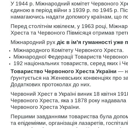
У 1944 р. Міжнародний комітет Червоного Хрес
єдиною в період війни з 1939 р. по 1945 р. П
намагаючись надати допомогу країнам, що по
Перед столітнім ювілеєм, у 1963 році, Міжн
Хреста та Червоного Півмісяця отримав трет
Міжнародний рух
діє в ім’я гуманності уже 
Міжнародного Комітету Червоного Хреста.
Міжнародної Федерації Товариств Червоного
192 національних товариств, серед яких і Ч
Товариство Червоного Хреста України
— н
ґрунтується на Женевських конвенціях про за
Додаткових протоколах до них.
Червоний Хрест в Україні виник 18 квітня 191
Червоного Хреста, яка з 1878 року надавала 
Червоного Хреста України.
Першими завданнями товариства була допомога
та епідеміями, організація лазаретів, госпіта