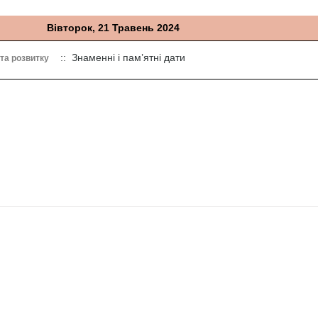
Вівторок, 21 Травень 2024
:: Знаменні і пам’ятні дати
 та розвитку