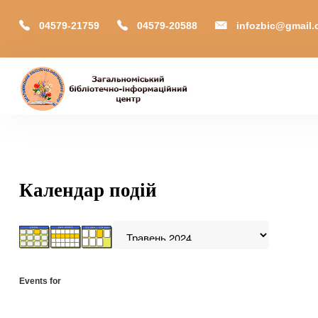
04579-21759
04579-20588
infozbic@gmail
Головна
Відділи
Зони локації
Календар подій
Читачам
Календар
М-Архів
Events for
Е-Каталог