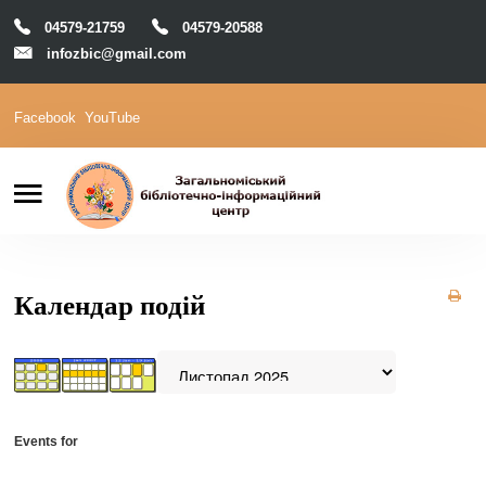
04579-21759
04579-20588
infozbic@gmail.com
Facebook
YouTube
Пошук
Головна
Відділи
Зони локації
Читачам
Календар подій
Календар
М-Архів
Е-Каталог
Events for