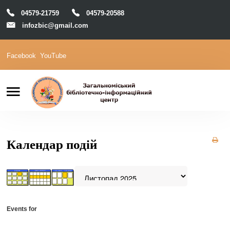
04579-21759
04579-20588
infozbic@gmail.com
Facebook
YouTube
Пошук
Головна
Відділи
Зони локації
Читачам
Календар подій
Календар
М-Архів
Е-Каталог
Events for