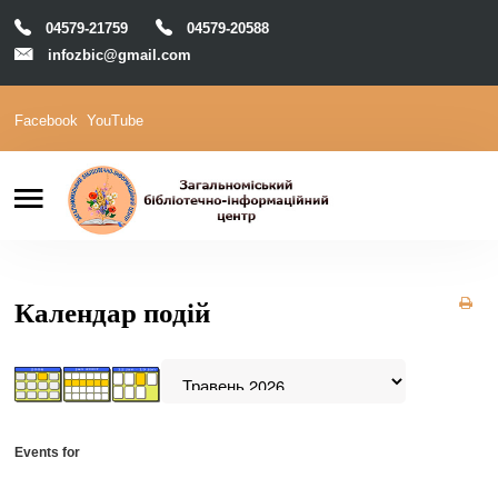
04579-21759
04579-20588
infozbic@gmail.com
Facebook
YouTube
Пошук
Головна
Відділи
Зони локації
Читачам
Календар подій
Календар
М-Архів
Е-Каталог
Events for