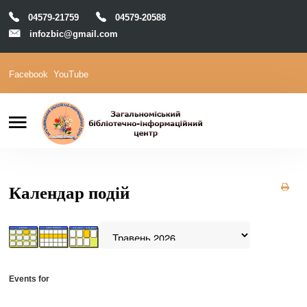
04579-21759
04579-20588
infozbic@gmail.com
Facebook
YouTube
Пошук
Головна
Відділи
Зони локації
Читачам
Календар подій
Календар
М-Архів
Е-Каталог
Events for