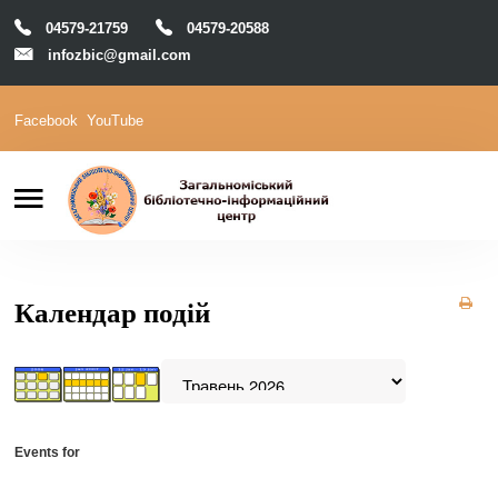
04579-21759
04579-20588
infozbic@gmail.com
Facebook
YouTube
Пошук
Головна
Відділи
Зони локації
Читачам
Календар подій
Календар
М-Архів
Е-Каталог
Events for