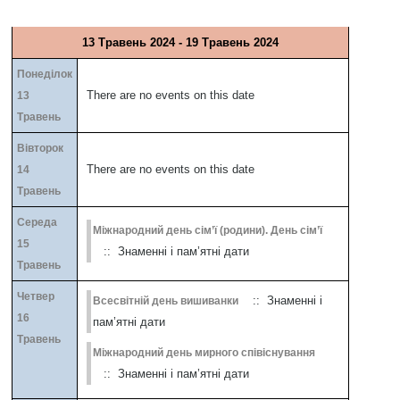
13 Травень 2024 - 19 Травень 2024
Понеділок
There are no events on this date
13
Травень
Вівторок
There are no events on this date
14
Травень
Середа
Міжнародний день сім’ї (родини). День сім’ї
15
:: Знаменні і пам’ятні дати
Травень
Четвер
:: Знаменні і
Всесвітній день вишиванки
16
пам’ятні дати
Травень
Міжнародний день мирного співіснування
:: Знаменні і пам’ятні дати