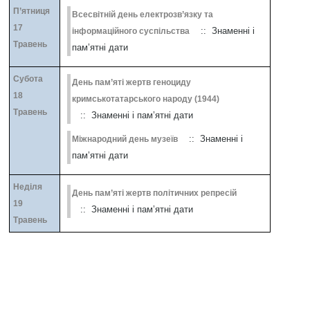
П’ятниця
Всесвітній день електрозв’язку та
17
:: Знаменні і
інформаційного суспільства
Травень
пам’ятні дати
Субота
День пам’яті жертв геноциду
18
кримськотатарського народу (1944)
Травень
:: Знаменні і пам’ятні дати
:: Знаменні і
Міжнародний день музеїв
пам’ятні дати
Неділя
День пам’яті жертв політичних репресій
19
:: Знаменні і пам’ятні дати
Травень