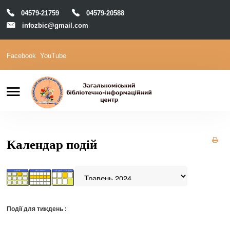
04579-21759
04579-20588
infozbic@gmail.com
Facebook
YouTube
Пошук
Головна
Відділи
Зони локації
Читачам
Календар подій
Календар
М-Архів
Е-Каталог
Події для тиждень :