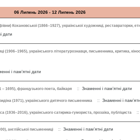
06 Липень 2026 - 12 Липень 2026
івни) Кохановської (1866–1927), української художниці, реставраторки, ет
і дати
і (1906–1965), українського літературознавця, письменника, критика, кіно
енні і пам’ятні дати
:: Знаменні і пам’ятні дати
 – 1695), французького поета, байкаря
:: Знаменні і пам’ятн
а Гридіна (1971), українського дитячого письменника
::
а (1936–2016), українського сатирика-гумориста, прозаїка, публіциста
:: Знаменні і пам’ятні дати
00), англійської письменниці