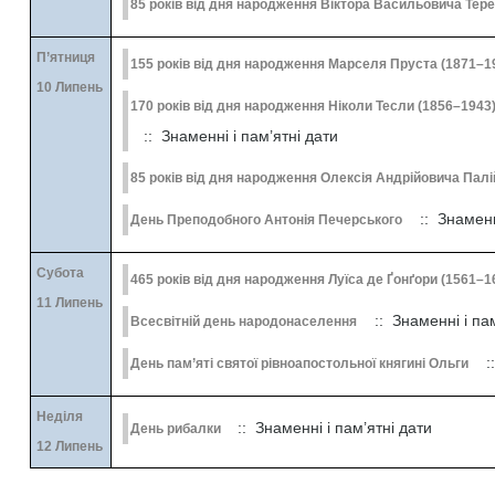
85 років від дня народження Віктора Васильовича Терен
П’ятниця
155 років від дня народження Марселя Пруста (1871–19
10 Липень
170 років від дня народження Ніколи Тесли (1856–1943)
:: Знаменні і пам’ятні дати
85 років від дня народження Олексія Андрійовича Палій
:: Знаменні
День Преподобного Антонія Печерського
Субота
465 років від дня народження Луїса де Ґонґори (1561–1
11 Липень
:: Знаменні і пам
Всесвітній день народонаселення
::
День пам’яті святої рівноапостольної княгині Ольги
Неділя
:: Знаменні і пам’ятні дати
День рибалки
12 Липень