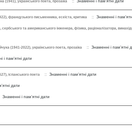
:: Знаменні і пам’ятні дати
а (1941), українського поета, прозаїка
:: Знаменні і пам’ятн
22), французького письменника, есеїста, критика
, сербського та американського інженера, фізика, раціоналізатора, винахідн
:: Знаменні і пам’ятні 
чука (1941-2022), українського поета, прозаїка
 і пам’ятні дати
:: Знаменні і пам’ятні дати
627), іспанського поета
’ятні дати
 Знаменні і пам’ятні дати