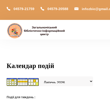
04579-21759
04579-20588
infozbic@gmail
Головна
Відділи
Зони локації
Календар подій
Читачам
Календар
М-Архів
Події для тиждень :
Е-Каталог