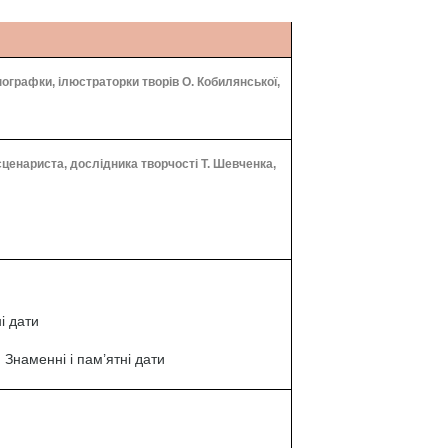
нографки, ілюстраторки творів О. Кобилянської,
сценариста, дослідника творчості Т. Шевченка,
і дати
 Знаменні і пам’ятні дати