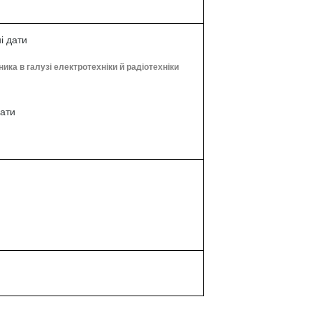
і дати
ика в галузі електротехніки й радіотехніки
дати