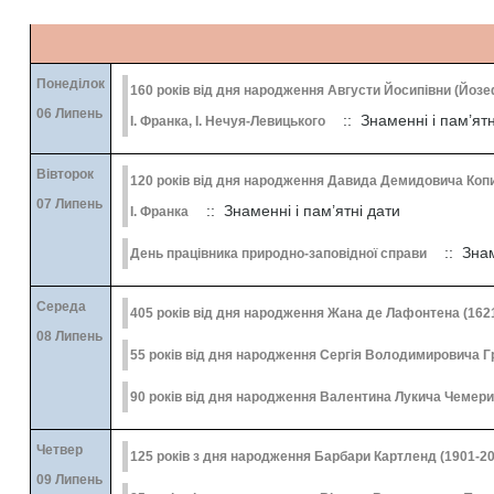
Понеділок
160 років від дня народження Августи Йосипівни (Йозеф
06 Липень
:: Знаменні і пам’ятн
І. Франка, І. Нечуя-Левицького
Вівторок
120 років від дня народження Давида Демидовича Копиц
07 Липень
:: Знаменні і пам’ятні дати
І. Франка
:: Знам
День працівника природно-заповідної справи
Середа
405 років від дня народження Жана де Лафонтена (1621
08 Липень
55 років від дня народження Сергія Володимирович
90 років від дня народження Валентина Лукича Чемерис
Четвер
125 років з дня народження Барбари Картленд (1901-20
09 Липень