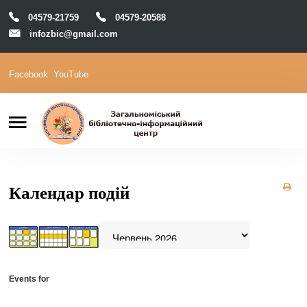
04579-21759
04579-20588
infozbic@gmail.com
Facebook
YouTube
Пошук
Головна
Відділи
Зони локації
Читачам
Календар подій
Календар
М-Архів
Е-Каталог
Events for