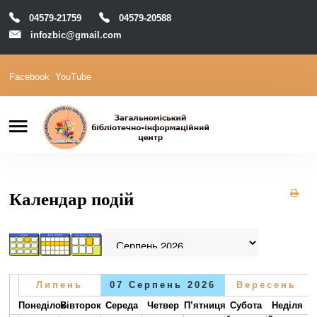
04579-21759
04579-20588
infozbic@gmail.com
Facebook
YouTube
Пошук
Головна
Відділи
Зони локації
Читачам
Календар подій
Календар
М-Архів
Е-Каталог
Липень
07 Серпень 2026
Вересень
Понеділок
Вівторок
Середа
Четвер
П’ятниця
Субота
Неділя