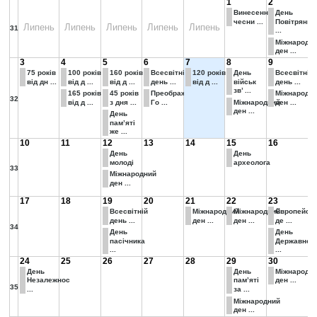
1
2
Винесення
День
чесни ...
Повітряних
Липень
Липень
Липень
Липень
Липень
31
...
Міжнародн
ден ...
3
4
5
6
7
8
9
75 років
100 років
160 років
Всесвітній
120 років
День
Всесвітній
від дн ...
від д ...
від д ...
день ...
від д ...
військ
день ...
зв’ ...
165 років
45 років
Преображення
Міжнародн
32
від д ...
з дня ...
Го ...
Міжнародний
ден ...
ден ...
День
пам’яті
же ...
10
11
12
13
14
15
16
День
День
молоді
археолога
33
Міжнародний
ден ...
17
18
19
20
21
22
23
Всесвітній
Міжнародний
Міжнародний
Європейсь
день ...
ден ...
ден ...
де ...
34
День
День
пасічника
Державног
...
...
24
25
26
27
28
29
30
День
День
Міжнародн
Незалежнос
пам’яті
ден ...
35
...
за ...
Міжнародний
ден ...