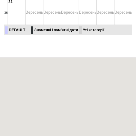
31
Вересень
Вересень
Вересень
Вересень
Вересень
Вересень
36
DEFAULT
Знаменні і пам’ятні дати
Усі категорії ...