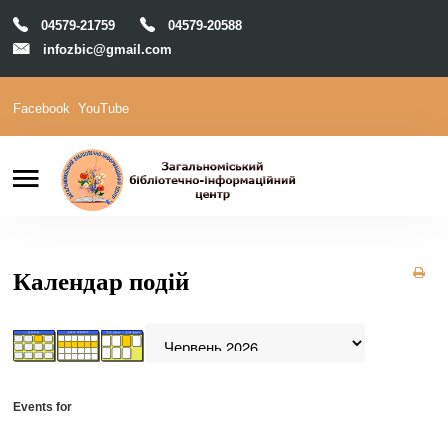
04579-21759
04579-20588
infozbic@gmail.com
Facebook
YouTube
Пошук
Головна
Відділи
Зони локації
Читачам
Календар подій
Календар
М-Архів
Е-Каталог
Events for