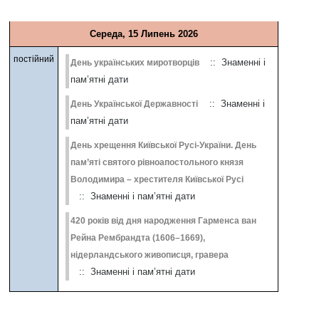
Середа, 15 Липень 2026
постійний
:: Знаменні і
День українських миротворців
пам’ятні дати
:: Знаменні і
День Української Державності
пам’ятні дати
День хрещення Київської Русі-України. День
пам’яті святого рівноапостольного князя
Володимира – хрестителя Київської Русі
:: Знаменні і пам’ятні дати
420 років від дня народження Гарменса ван
Рейна Рембрандта (1606–1669),
нідерландського живописця, гравера
:: Знаменні і пам’ятні дати