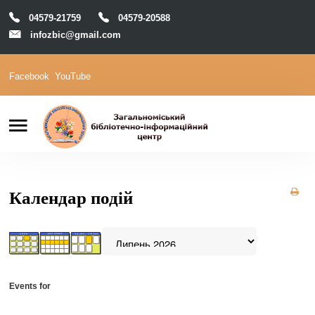
04579-21759
04579-20588
infozbic@gmail.com
Facebook
YouTube
Пошук
Головна
Відділи
Зони локації
Читачам
Календар подій
Календар
М-Архів
Е-Каталог
Events for