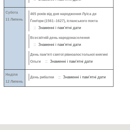
Субота
465 років від дня народження Луїса де
11 Липень
Ґонґори (1561–1627), іспанського поета
:: Знаменні і пам’ятні дати
Всесвітній день народонаселення
:: Знаменні і пам’ятні дати
День пам’яті святої рівноапостольної княгині
:: Знаменні і пам’ятні дати
Ольги
Неділя
:: Знаменні і пам’ятні дати
День рибалки
12 Липень