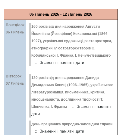
06 Липень 2026 - 12 Липень 2026
Понеділок
160 років від дня народження Августи
06 Липень
Йосипівни (Йозефівни) Кохановської (1866–
1927), української художниці, реставраторки,
етнографки, ілюстраторки творів О.
Кобилянської, І. Франка, І. Нечуя-Левицького
:: Знаменні і пам’ятні дати
Вівторок
120 років від дня народження Давида
07 Липень
Демидовича Копиці (1906–1965), українського
літературознавця, письменника, критика,
кіносценариста, дослідника творчості Т.
:: Знаменні і пам’ятні
Шевченка, І. Франка
дати
День працівника природно-заповідної справи
:: Знаменні і пам’ятні дати