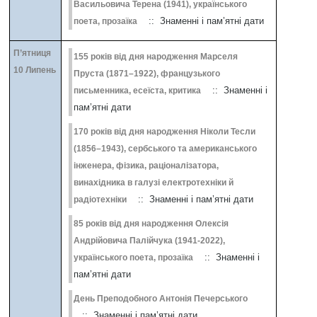
Васильовича Терена (1941), українського
:: Знаменні і пам’ятні дати
поета, прозаїка
П’ятниця
155 років від дня народження Марселя
10 Липень
Пруста (1871–1922), французького
:: Знаменні і
письменника, есеїста, критика
пам’ятні дати
170 років від дня народження Ніколи Тесли
(1856–1943), сербського та американського
інженера, фізика, раціоналізатора,
винахідника в галузі електротехніки й
:: Знаменні і пам’ятні дати
радіотехніки
85 років від дня народження Олексія
Андрійовича Палійчука (1941-2022),
:: Знаменні і
українського поета, прозаїка
пам’ятні дати
День Преподобного Антонія Печерського
:: Знаменні і пам’ятні дати