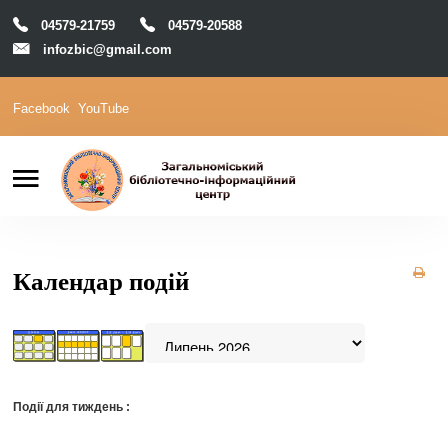
04579-21759
04579-20588
infozbic@gmail.com
Facebook
YouTube
Пошук
Головна
Відділи
Зони локації
Читачам
Календар подій
Календар
М-Архів
Е-Каталог
Події для тиждень :