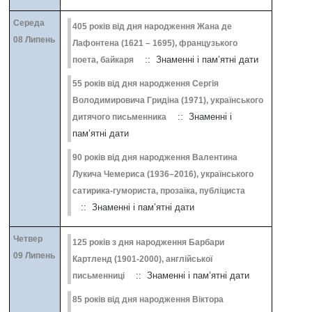
Середа
405 років від дня народження Жана де
08 Липень
Лафонтена (1621 – 1695), французького
:: Знаменні і пам’ятні дати
поета, байкаря
55 років від дня народження Сергія
Володимировича Гридіна (1971), українського
:: Знаменні і
дитячого письменника
пам’ятні дати
90 років від дня народження Валентина
Лукича Чемериса (1936–2016), українського
сатирика-гумориста, прозаїка, публіциста
:: Знаменні і пам’ятні дати
Четвер
125 років з дня народження Барбари
09 Липень
Картленд (1901-2000), англійської
:: Знаменні і пам’ятні дати
письменниці
85 років від дня народження Віктора